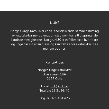
NUK?
Norges Unge Katolikker er en landsdekkende sammenslutning
av katolske barne- og ungdomslag som har sitt utspring i de
katolske menighetene i Norge. NUK er et fellesskap hvor barn
og unge har sin egen plass og kan treffe andre katolikker. Les
mer om
oss her
.
Kontakt oss
Norges Unge Katolikker
Akersveien 16A
0177 Oslo
Epost:
nuk@nuk.no
Telefon:
23 21 95 40
Org. nr: 971 494 425