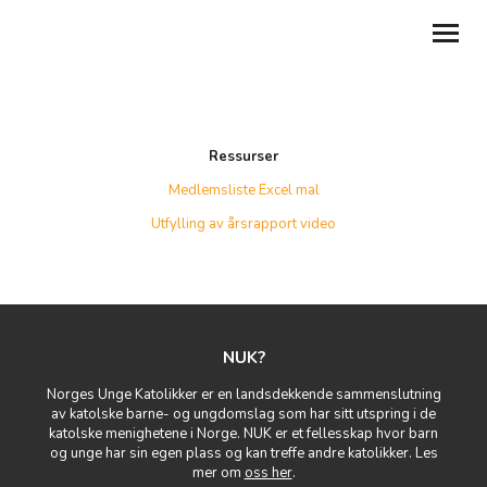
BLI MEDLEM
Ressurser
MIN SIDE
Medlemsliste Excel mal
FOR LOKALLAG
Utfylling av årsrapport video
GI SAMTYKKER
BLI FRIVILLIG
NUK?
REFUSJONER
Norges Unge Katolikker er en landsdekkende sammenslutning
TILBAKE TIL NUK.NO
av katolske barne- og ungdomslag som har sitt utspring i de
katolske menighetene i Norge. NUK er et fellesskap hvor barn
og unge har sin egen plass og kan treffe andre katolikker. Les
mer om
oss her
.