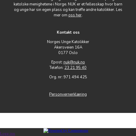
katolske menighetene i Norge. NUK er et fellesskap hvor barn
og unge har sin egen plass og kan treffe andre katolikker. Les
mer om
oss her
.
Kontakt oss
Norges Unge Katolikker
Akersveien 16A
0177 Oslo
Epost:
nuk@nuk.no
Telefon:
23 21 95 40
Org. nr: 971 494 425
Personvernerklæring
Logg inn