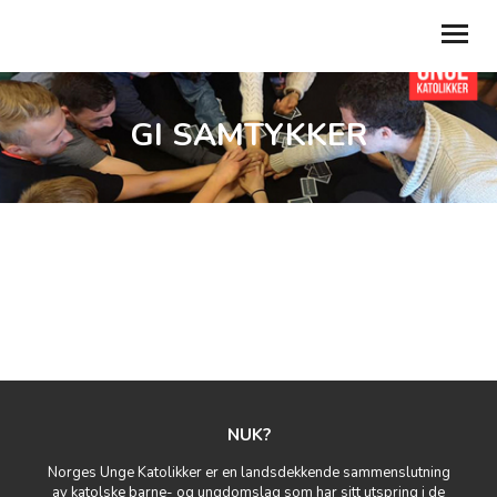
GI SAMTYKKER
BLI MEDLEM
MIN SIDE
FOR LOKALLAG
GI SAMTYKKER
BLI FRIVILLIG
REFUSJONER
TILBAKE TIL NUK.NO
NUK?
Norges Unge Katolikker er en landsdekkende sammenslutning
av katolske barne- og ungdomslag som har sitt utspring i de