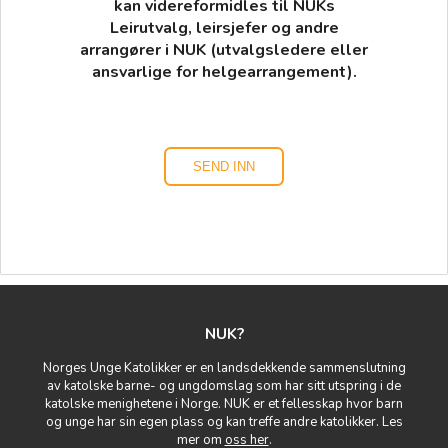
kan videreformidles til NUKs
Leirutvalg, leirsjefer og andre
arrangører i NUK (utvalgsledere eller
ansvarlige for helgearrangement).
NUK?
Norges Unge Katolikker er en landsdekkende sammenslutning
av katolske barne- og ungdomslag som har sitt utspring i de
katolske menighetene i Norge. NUK er et fellesskap hvor barn
og unge har sin egen plass og kan treffe andre katolikker. Les
mer om
oss her
.