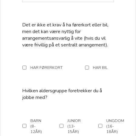
Det er ikke et krav å ha førerkort eller bil,
men det kan være nyttig for
arrangementsansvarlig å vite (hvis du vil
være frivillig på et sentralt arrangement).
HAR FØRERKORT
HAR BIL
Hvilken aldersgruppe foretrekker du å
jobbe med?
BARN
JUNIOR
UNGDOM
(8-
(13-
(16-
12ÅR)
15ÅR)
18ÅR)