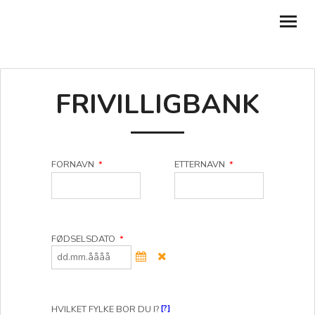
BLI MEDLEM
FRIVILLIGBANK
MIN SIDE
FOR LOKALLAG
FORNAVN
*
ETTERNAVN
*
GI SAMTYKKER
BLI FRIVILLIG
REFUSJONER
FØDSELSDATO
*
TILBAKE TIL NUK.NO
HVILKET FYLKE BOR DU I?
[?]