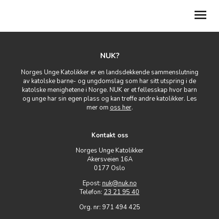
BLI MEDLEM
NUK?
Norges Unge Katolikker er en landsdekkende sammenslutning
MIN SIDE
av katolske barne- og ungdomslag som har sitt utspring i de
katolske menighetene i Norge. NUK er et fellesskap hvor barn
FOR LOKALLAG
og unge har sin egen plass og kan treffe andre katolikker. Les
mer om
oss her
.
GI SAMTYKKER
Kontakt oss
BLI FRIVILLIG
Norges Unge Katolikker
Akersveien 16A
REFUSJONER
0177 Oslo
Epost:
nuk@nuk.no
TILBAKE TIL NUK.NO
Telefon:
23 21 95 40
Org. nr: 971 494 425